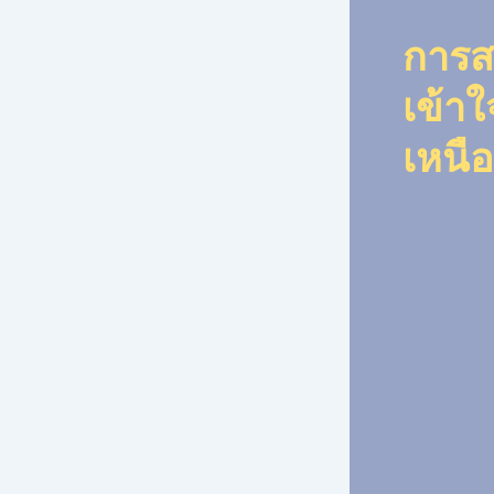
การส
เข้าใ
เหนือ